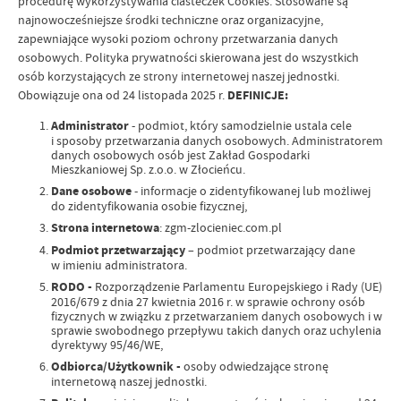
procedurę wykorzystywania ciasteczek Cookies. Stosowane są
najnowocześniejsze środki techniczne oraz organizacyjne,
zapewniające wysoki poziom ochrony przetwarzania danych
osobowych. Polityka prywatności skierowana jest do wszystkich
osób korzystających ze strony internetowej naszej jednostki.
Obowiązuje ona od 24 listopada 2025 r.
DEFINICJE:
Administrator
- podmiot, który samodzielnie ustala cele
i sposoby przetwarzania danych osobowych. Administratorem
danych osobowych osób jest Zakład Gospodarki
Mieszkaniowej Sp. z.o.o. w Złocieńcu.
Dane osobowe
- informacje o zidentyfikowanej lub możliwej
do zidentyfikowania osobie fizycznej,
Strona internetowa
: zgm-zlocieniec.com.pl
Podmiot przetwarzający
– podmiot przetwarzający dane
w imieniu administratora.
RODO -
Rozporządzenie Parlamentu Europejskiego i Rady (UE)
2016/679 z dnia 27 kwietnia 2016 r. w sprawie ochrony osób
fizycznych w związku z przetwarzaniem danych osobowych i w
sprawie swobodnego przepływu takich danych oraz uchylenia
dyrektywy 95/46/WE,
Odbiorca/Użytkownik -
osoby odwiedzające stronę
internetową naszej jednostki.