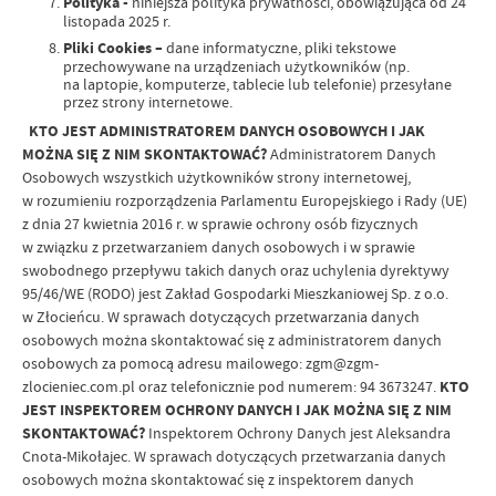
Polityka -
niniejsza polityka prywatności, obowiązująca od 24
listopada 2025 r.
Pliki Cookies –
dane informatyczne, pliki tekstowe
przechowywane na urządzeniach użytkowników (np.
na laptopie, komputerze, tablecie lub telefonie) przesyłane
przez strony internetowe.
KTO JEST ADMINISTRATOREM DANYCH OSOBOWYCH I JAK
MOŻNA SIĘ Z NIM SKONTAKTOWAĆ?
Administratorem Danych
Osobowych wszystkich użytkowników strony internetowej,
w rozumieniu rozporządzenia Parlamentu Europejskiego i Rady (UE)
z dnia 27 kwietnia 2016 r. w sprawie ochrony osób fizycznych
w związku z przetwarzaniem danych osobowych i w sprawie
swobodnego przepływu takich danych oraz uchylenia dyrektywy
95/46/WE (RODO) jest Zakład Gospodarki Mieszkaniowej Sp. z o.o.
w Złocieńcu. W sprawach dotyczących przetwarzania danych
osobowych można skontaktować się z administratorem danych
osobowych za pomocą adresu mailowego: zgm@zgm-
zlocieniec.com.pl oraz telefonicznie pod numerem: 94 3673247.
KTO
JEST INSPEKTOREM OCHRONY DANYCH I JAK MOŻNA SIĘ Z NIM
SKONTAKTOWAĆ?
Inspektorem Ochrony Danych jest Aleksandra
Cnota-Mikołajec. W sprawach dotyczących przetwarzania danych
osobowych można skontaktować się z inspektorem danych