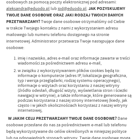
osobowych za pomocą poczty elektronicznej pod adresami:
aleksandra@eduodo.pl
lub
iod@eduodo.pl
.
JAK POZYSKUJEMY
TWOJE DANE OSOBOWE ORAZ JAKI RODZAJ TWOICH DANYCH
PRZETWARZAMY?
Twoje dane osobowe otrzymaliśmy od Ciebie
w trakcie Twojego kontaktu z nami z wykorzystaniem adresu
mailowego lub numeru telefonu dostępnego na stronie
internetowej. Administrator przetwarza Twoje następujące dane
osobowe:
imię i nazwisko, adres e-mail oraz informacje zawarte w treści
wiadomości za pośrednictwem adresu e-mail,
w związku z wykorzystywaniem plików cookies będą to:
informacje o komputerze (adres IP, lokalizacja geograficzna,
typ i wersja przeglądarki, rodzaj systemu operacyjnego),
informacje o wizytach oraz korzystaniu z naszej witryny
(źródło odesłań, długość wizyty, wyświetlania stron i ścieżki
nawigacji w witrynie), a także informacje, które generowane są
podczas korzystania z naszej strony internetowej (kiedy, jak
często i w jakich okolicznościach korzystasz z naszej witryny
internetowej,
W JAKIM CELU PRZETWARZAMY TWOJE DANE OSOBOWE?
Dane
osobowe przesłane do nas za pośrednictwem e-mail lub telefonu
będą wykorzystywane do celów określonych w niniejszej polityce
lub na odpowiednich stronach witryny. Twoje dane osobowe mogą