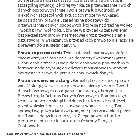
szczególną sytuacją, z której wynika, że przetwarzanie Twoich
danych osobowych łamie Twoje prawa lub wolność. W
niektórych szczególnych sytuacjach możemy wykazać,
że posiadamy prawnie uzasadnione podstawy do
przetwarzania danych osobowych, które są nadrzędne wobec
Twoich praw i wolności. Głównie w przypadku zapewnienia
bezpieczeństwa strony internetowej oraz przeciwdziałanie
oszustwom. W wskazanych przypadkach prawo to nie łączy się
z prawem do usunięcia danych.
Prawo do przenoszenia
Twoich danych osobowych. Jeżeli
chcesz otrzymać osobiście lub dostarczyć wskazanej przez
Ciebie osobie trzeciej Twoje dane osobowe w powszechnym
formacie nadającym się do odczytu maszynowego, możesz
skorzystać z prawa do przeniesienia Twoich danych.
Prawo do wniesienia skargi.
Pamiętaj także, że masz prawo
wnieść skargę w związku z przetwarzaniem przez nas Twoich
danych osobowych do organu nadzorczego, którym jest
Prezes Urzędu Ochrony Danych Osobowych. Pomimo tego,
że masz prawo do skargi będziemy bardzo wdzięczni, jeżeli
przed wniesieniem skargi, dasz nam szansę zająć się Twoją
sprawą i wątpliwościami związanymi z przetwarzaniem przez
nas Twoich danych osobowych. Z tego powodu bardzo
prosimy o kontakt z Inspektorem Ochrony Danych
Osobowych.
JAK BEZPIECZNE SĄ INFORMACJE O MNIE?