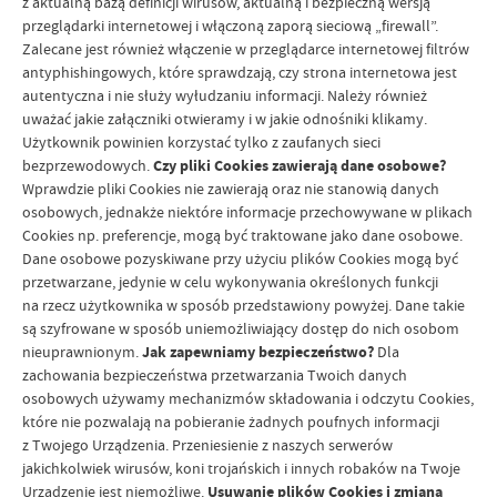
z aktualną bazą definicji wirusów, aktualną i bezpieczną wersją
przeglądarki internetowej i włączoną zaporą sieciową „firewall”.
Zalecane jest również włączenie w przeglądarce internetowej filtrów
antyphishingowych, które sprawdzają, czy strona internetowa jest
autentyczna i nie służy wyłudzaniu informacji. Należy również
uważać jakie załączniki otwieramy i w jakie odnośniki klikamy.
Użytkownik powinien korzystać tylko z zaufanych sieci
bezprzewodowych.
Czy pliki Cookies zawierają dane osobowe?
Wprawdzie pliki Cookies nie zawierają oraz nie stanowią danych
osobowych, jednakże niektóre informacje przechowywane w plikach
Cookies np. preferencje, mogą być traktowane jako dane osobowe.
Dane osobowe pozyskiwane przy użyciu plików Cookies mogą być
przetwarzane, jedynie w celu wykonywania określonych funkcji
na rzecz użytkownika w sposób przedstawiony powyżej. Dane takie
są szyfrowane w sposób uniemożliwiający dostęp do nich osobom
nieuprawnionym.
Jak zapewniamy bezpieczeństwo?
Dla
zachowania bezpieczeństwa przetwarzania Twoich danych
osobowych używamy mechanizmów składowania i odczytu Cookies,
które nie pozwalają na pobieranie żadnych poufnych informacji
z Twojego Urządzenia. Przeniesienie z naszych serwerów
jakichkolwiek wirusów, koni trojańskich i innych robaków na Twoje
Urządzenie jest niemożliwe.
Usuwanie plików Cookies i zmiana