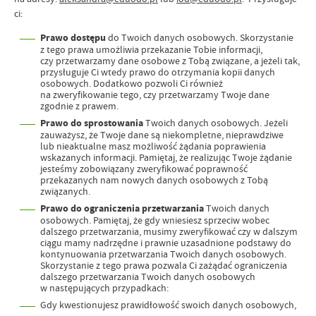
ci:
Prawo dostępu
do Twoich danych osobowych. Skorzystanie
z tego prawa umożliwia przekazanie Tobie informacji,
czy przetwarzamy dane osobowe z Tobą związane, a jeżeli tak,
przysługuje Ci wtedy prawo do otrzymania kopii danych
osobowych. Dodatkowo pozwoli Ci również
na zweryfikowanie tego, czy przetwarzamy Twoje dane
zgodnie z prawem.
Prawo do sprostowania
Twoich danych osobowych. Jeżeli
zauważysz, że Twoje dane są niekompletne, nieprawdziwe
lub nieaktualne masz możliwość żądania poprawienia
wskazanych informacji. Pamiętaj, że realizując Twoje żądanie
jesteśmy zobowiązany zweryfikować poprawność
przekazanych nam nowych danych osobowych z Tobą
związanych.
Prawo do ograniczenia
przetwarzania
Twoich danych
osobowych. Pamiętaj, że gdy wniesiesz sprzeciw wobec
dalszego przetwarzania, musimy zweryfikować czy w dalszym
ciągu mamy nadrzędne i prawnie uzasadnione podstawy do
kontynuowania przetwarzania Twoich danych osobowych.
Skorzystanie z tego prawa pozwala Ci zażądać ograniczenia
dalszego przetwarzania Twoich danych osobowych
w następujących przypadkach:
Gdy kwestionujesz prawidłowość swoich danych osobowych,