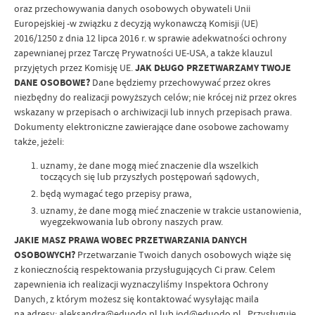
oraz przechowywania danych osobowych obywateli Unii
Europejskiej -w związku z decyzją wykonawczą Komisji (UE)
2016/1250 z dnia 12 lipca 2016 r. w sprawie adekwatności ochrony
zapewnianej przez Tarczę Prywatności UE-USA, a także klauzul
przyjętych przez Komisję UE.
JAK DŁUGO PRZETWARZAMY TWOJE
DANE OSOBOWE?
Dane będziemy przechowywać przez okres
niezbędny do realizacji powyższych celów; nie krócej niż przez okres
wskazany w przepisach o archiwizacji lub innych przepisach prawa.
Dokumenty elektroniczne zawierające dane osobowe zachowamy
także, jeżeli:
uznamy, że dane mogą mieć znaczenie dla wszelkich
toczących się lub przyszłych postępowań sądowych,
będą wymagać tego przepisy prawa,
uznamy, że dane mogą mieć znaczenie w trakcie ustanowienia,
wyegzekwowania lub obrony naszych praw.
JAKIE MASZ PRAWA WOBEC PRZETWARZANIA DANYCH
OSOBOWYCH?
Przetwarzanie Twoich danych osobowych wiąże się
z koniecznością respektowania przysługujących Ci praw. Celem
zapewnienia ich realizacji wyznaczyliśmy Inspektora Ochrony
Danych, z którym możesz się kontaktować wysyłając maila
na adresy:
aleksandra@eduodo.pl
lub
iod@eduodo.pl
. Przysługuje