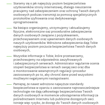
Staramy się o jak najwyższy poziom bezpieczeństwa
użytkowników strony internetowej, dlatego nieustannie
pracujemy nad zabezpieczeniem oraz ochroną Twoich danych
osobowych podczas transmisji za pomocą specjalistycznych
protokołów szyfrowania oraz dedykowanego
oprogramowania.
Na bieżąco organizujemy, utrzymujemy i aktualizujemy
fizyczne, elektroniczne oaz proceduralne zabezpieczenia
danych osobowych związane z pozyskiwaniem,
przechowywaniem oraz ujawnieniem danych osobowych
naszych użytkowników. Wdrożone zabezpieczenia dają Tobie
najwyższy poziom poczucia bezpieczeństwa Twoich danych
osobowych,
Wszystkie informacje o Tobie, które przetwarzamy,
przechowujemy na odpowiednio zaszyfrowanych
i zabezpieczonych serwerach. Administrator regularnie ocenia
stopień bezpieczeństwa w ramach swojej sieci oraz dba
o monitorowanie wewnętrznych regulacji i procedur
zastosowanych po to, aby chronić dane przed wszystkimi
możliwymi negatywnymi następstwami.
Pamiętaj, że nawet wdrożone najwyższe standardy
bezpieczeństwa w oparciu o zastosowane najnowocześniejsze
technologie nie dają całkowitego bezpieczeństwa Twoich
danych osobowych w momencie udostępnienia informacji za
pośrednictwem Internetu lub publicznie dostępnych sieci.
Istnieje więc ryzyko, że dostęp do Twoich danych osobowych