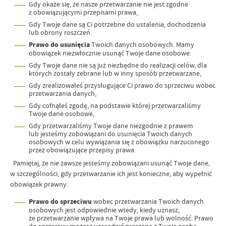
Gdy okaże się, że nasze przetwarzanie nie jest zgodne
z obowiązującymi przepisami prawa,
Gdy Twoje dane są Ci potrzebne do ustalenia, dochodzenia
lub obrony roszczeń.
Prawo do usunięcia
Twoich danych osobowych. Mamy
obowiązek niezwłocznie usunąć Twoje dane osobowe:
Gdy Twoje dane nie są już niezbędne do realizacji celów, dla
których zostały zebrane lub w inny sposób przetwarzane,
Gdy zrealizowałeś przysługujące Ci prawo do sprzeciwu wobec
przetwarzania danych,
Gdy cofnąłeś zgodę, na podstawie której przetwarzaliśmy
Twoje dane osobowe,
Gdy przetwarzaliśmy Twoje dane niezgodnie z prawem
lub jesteśmy zobowiązani do usunięcia Twoich danych
osobowych w celu wywiązania się z obowiązku narzuconego
przez obowiązujące przepisy prawa.
Pamiętaj, że nie zawsze jesteśmy zobowiązani usunąć Twoje dane,
w szczególności, gdy przetwarzanie ich jest konieczne, aby wypełnić
obowiązek prawny.
Prawo do sprzeciwu
wobec przetwarzania Twoich danych
osobowych jest odpowiednie wtedy, kiedy uznasz,
że przetwarzanie wpływa na Twoje prawa lub wolność. Prawo
do sprzeciwu możesz uzasadnić związaną z Twoją osobą