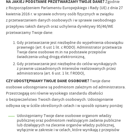
NA JAKIEJ PODSTAWIE PRZETWARZAMY TWOJE DANE?
Zgodnie
z Rozporządzeniem Parlamentu Europejskiego i Rady (UE) z dnia 27
kwietnia 2016 r. w sprawie ochrony osób fizycznych w związku
z przetwarzaniem danych osobowych i w sprawie swobodnego
przepływu takich danych oraz uchylenia dyrektywy 95/46/WE
przetwarzamy Twoje dane:
Gdy przetwarzanie jest niezbędne do wypełnienia obowiązku
prawnego (art. 6 ust 1 lit. c RODO). Administrator przetwarza
Twoje dane osobowe m.in na podstawie przepisów
świadczenia usług drogą elektroniczną,
Gdy przetwarzanie jest niezbędne do celów wynikających
z prawnie uzasadnionych interesów realizowanych przez
administratora (art. 6 ust. 1 lit. f RODO),
CZY UDOSTĘPNIAMY TWOJE DANE OSOBOWE?
Twoje dane
osobowe udostępniane są podmiotom zależnym od administratora.
Przestrzegają oni równie wysokiego standardu dbałości
o bezpieczeństwo Twoich danych osobowych. Udostępnianie
odbywa się w ściśle określonych celach i w sposób opisany poniżej:
Udostępniamy Twoje dane osobowe organom władzy
publicznej oraz podmiotom realizującym zadania publiczne
lub działających na zlecenie organów władzy publicznej,
wyłącznie w zakresie i w celach, które wynikają z przepisów