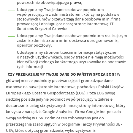
powszechnie obowiązującego prawa,
Udostępniamy Twoje dane osobowe podmiotom
współpracującym z administratorem, którzy na podstawie
stosownych umów przetwarzają dane osobowe m.in. firma
prowadzącą i obsługująca naszą stronę internetową: IT
Solutions Krzysztof Carewicz
Udostępniamy Twoje dane osobowe podmiotom realizującym
zadania administratora m. in. dostawca oprogramowania,
operator pocztowy,
Udostępniamy stronom trzecim informacje statystyczne
o naszych użytkownikach; osoby trzecie nie mają możliwości
identyfikacji żadnego konkretnego użytkownika na podstawie
tych informacji.
CZY PRZEKAZUJEMY TWOJE DANE DO PAŃSTW SPOZA EOG?
W
głównej mierze podmioty przetwarzające i gromadzące dane
osobowe na naszej stronie internetowej pochodzą z Polski i krajów
Europejskiego Obszaru Gospodarczego (EOG). Poza EOG swoją
siedzibę posiada jedynie podmiot współpracujący w zakresie
dostarczania usług statystycznych naszej strony internetowej, który
korzysta z narzędzia Google Analytics - Firma Google Inc. posiada
swoją siedzibę w USA. Podmiot ten zobowiązany jest do
przestrzegania zasad ujętych w programie Tarczy Prywatności UE -
USA, które dotyczą gromadzenia, wykorzystywania