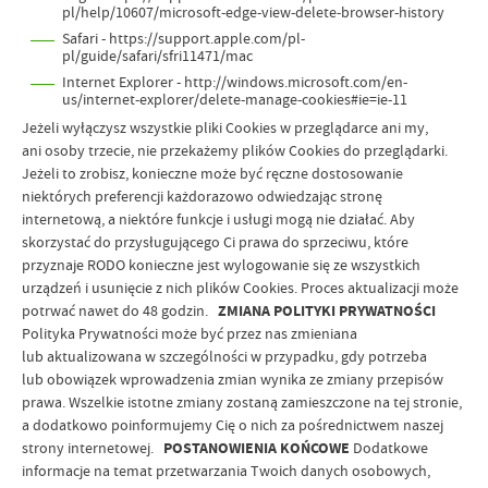
pl/help/10607/microsoft-edge-view-delete-browser-history
Safari - https://support.apple.com/pl-
pl/guide/safari/sfri11471/mac
Internet Explorer - http://windows.microsoft.com/en-
us/internet-explorer/delete-manage-cookies#ie=ie-11
Jeżeli wyłączysz wszystkie pliki Cookies w przeglądarce ani my,
ani osoby trzecie, nie przekażemy plików Cookies do przeglądarki.
Jeżeli to zrobisz, konieczne może być ręczne dostosowanie
niektórych preferencji każdorazowo odwiedzając stronę
internetową, a niektóre funkcje i usługi mogą nie działać. Aby
skorzystać do przysługującego Ci prawa do sprzeciwu, które
przyznaje RODO konieczne jest wylogowanie się ze wszystkich
urządzeń i usunięcie z nich plików Cookies. Proces aktualizacji może
potrwać nawet do 48 godzin.
ZMIANA POLITYKI PRYWATNOŚCI
Polityka Prywatności może być przez nas zmieniana
lub aktualizowana w szczególności w przypadku, gdy potrzeba
lub obowiązek wprowadzenia zmian wynika ze zmiany przepisów
prawa. Wszelkie istotne zmiany zostaną zamieszczone na tej stronie,
a dodatkowo poinformujemy Cię o nich za pośrednictwem naszej
strony internetowej.
POSTANOWIENIA KOŃCOWE
Dodatkowe
informacje na temat przetwarzania Twoich danych osobowych,