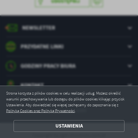
UDOSTĘPNIJ
Firmy te działają w charakterze pośredników prezentujących nasze
treści w postaci wiadomości, ofert, komunikatów mediów
społecznościowych.
NEWSLETTER
PRZYDATNE LINKI
GODZINY PRACY BIURA
KONTAKT
Strona korzysta z plików cookies w celu realizacji usług. Możesz określić
warunki przechowywania lub dostępu do plików cookies klikając przycisk
Ustawienia. Aby dowiedzieć się więcej zachęcamy do zapoznania się z
Odwiedzin: 8389
Polityką Cookies oraz Polityką Prywatności
.
USTAWIENIA
ZAPISZ WYBRANE
Copyright by zgm-zlocieniec.com.pl