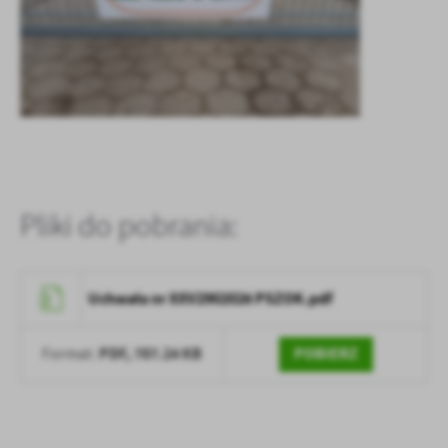
Firmy te działają w charakterze pośredników prezentujących nasze
treści w postaci wiadomości, ofert, komunikatów mediów
społecznościowych.
Pliki do pobrania:
Uchwała nr XXV2902026 PSZOK.pdf
PDF,
787.24 KB
POBIERZ
Format: