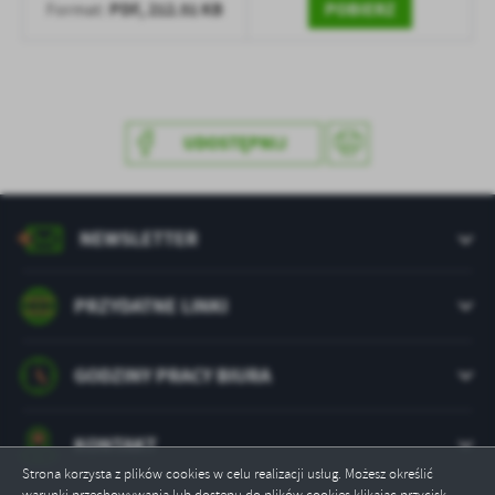
Firmy te działają w charakterze pośredników prezentujących nasze
PDF,
212.51 KB
POBIERZ
Format:
treści w postaci wiadomości, ofert, komunikatów mediów
społecznościowych.
UDOSTĘPNIJ
NEWSLETTER
PRZYDATNE LINKI
GODZINY PRACY BIURA
KONTAKT
Strona korzysta z plików cookies w celu realizacji usług. Możesz określić
warunki przechowywania lub dostępu do plików cookies klikając przycisk