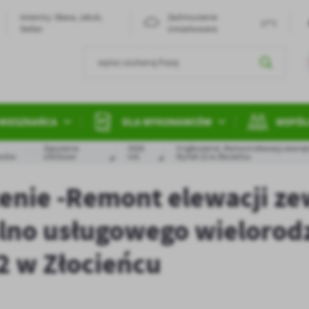
Imieniny: Sława, Jakub,
Zachmurzenie
17°C
Stefan
Umiarkowane
MIESZKAŃCA
DLA WYKONAWCÓW
WSPÓL
Zapytania
2026
II ogłoszenie -Remont elewacji zewn
wców
ofertowe
rok
Rynek 12 w Złocieńcu
szenie -Remont elewacji 
lno usługowego wielorodzi
2 w Złocieńcu