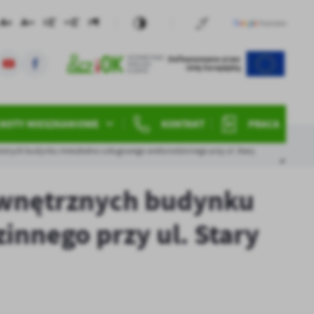
NOTY MIESZKANIOWE
KONTAKT
PRACA
ętrznych budynku mieszkalno usługowego wielorodzinnego przy ul. Stary
zewnętrznych budynku
nnego przy ul. Stary