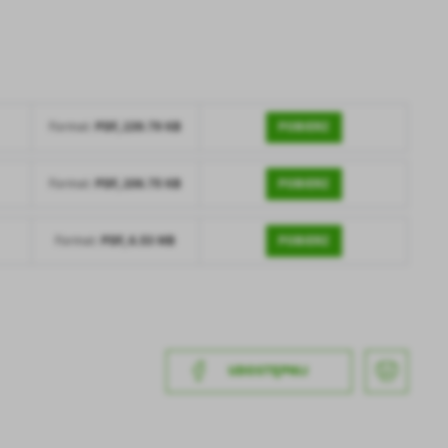
POBIERZ
PDF,
239.79 KB
Format:
POBIERZ
PDF,
206.75 KB
Format:
POBIERZ
PDF,
6.53 MB
Format:
a
kom
z
UDOSTĘPNIJ
ci